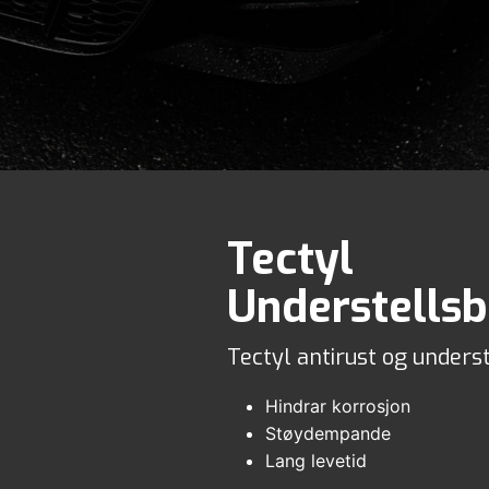
Tectyl
Understells
Tectyl antirust og unders
Hindrar korrosjon
Støydempande
Lang levetid