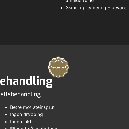
å halde reine
Skinnimpregnering – bevarer 
behandling
tellsbehandling
Betre mot steinsprut
Ingen drypping
Ingen lukt
Bli med på synfaringa