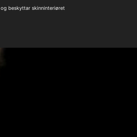
og beskyttar skinninteriøret