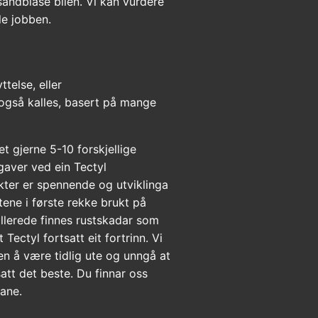
sandblåse bilen. Vi kan vurdere
le jobben.
telse, eller
også kalles, basert på mange
t gjerne 5-10 forskjellige
gaver ved ein Tectyl
ter er spennende og utviklinga
ktene i første rekke brukt på
 allerede finnes rustskadar som
Tectyl fortsatt eit fortrinn. Vi
 men å være tidlig ute og unngå at
tt det beste. Du finnar oss
dane.