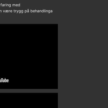
erfaring med
an være trygg på behandlinga