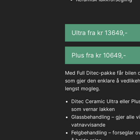
Ultra fra kr
13649
,-
Plus fra kr
10649
,-
Med Full Ditec-pakke får bilen 
som gjer den enklare å vedlike
lengst mogleg.
Ditec Ceramic Ultra eller Pl
som vernar lakken
Glassbehandling – gjer alle 
vatnavvisande
Felgbehandling – forseglar ov