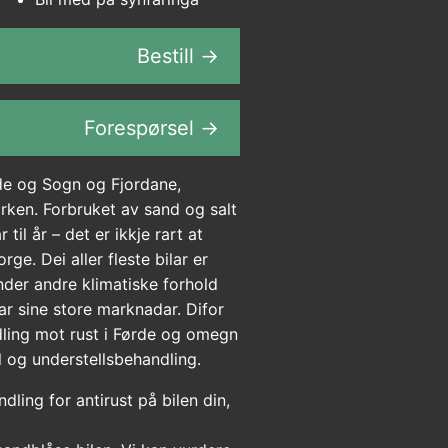
Bestill →
Forespørsel →
de og Sogn og Fjordane,
rken. Forbruket av sand og salt
til år – det er ikkje rart at
rge. Dei aller fleste bilar er
nder andre klimatiske forhold
ar sine store marknadar. Difor
dling mot rust i Førde og omegn
 og understellsbehandling.
dling for antirust på bilen din,