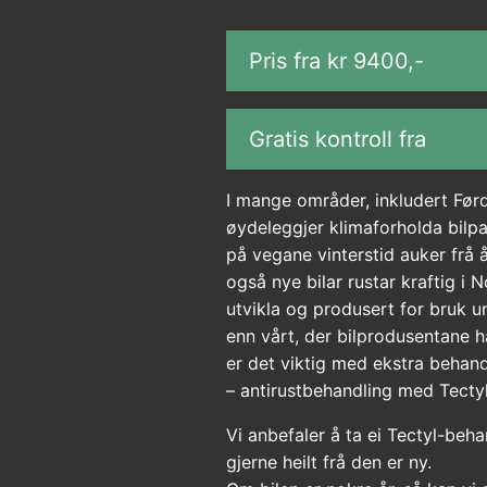
Pris fra kr
9400
,-
Gratis kontroll fra
I mange områder, inkludert Før
øydeleggjer klimaforholda bilpa
på vegane vinterstid auker frå år 
også nye bilar rustar kraftig i No
utvikla og produsert for bruk u
enn vårt, der bilprodusentane h
er det viktig med ekstra behan
– antirustbehandling med Tectyl
Vi anbefaler å ta ei Tectyl-behan
gjerne heilt frå den er ny.