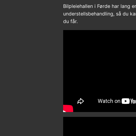
Bilpleiehallen i Førde har lang 
understellsbehandling, så du k
du får.