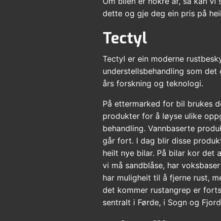
Om bilen er nokre år, så kan vi 
dette og gje deg ein pris på hei
Tectyl
Tectyl er ein moderne rustbeskyt
understellsbehandling som det 
års forskning og teknologi.
På ettermarked for bil brukes de
produkter for å løyse ulike opp
behandling. Vannbaserte produk
går fort. I dag blir disse produ
heilt nye bilar. På bilar kor det
vi må sandblåse, har voksbasert 
har muligheit til å fjerne rust,
det kommer rustangrep er fortsa
sentralt i Førde, i Sogn og Fjor