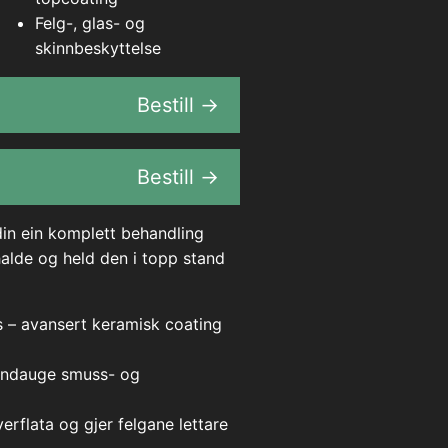
Felg-, glas- og
skinnbeskyttelse
Bestill →
Bestill →
din ein komplett behandling
halde og held den i topp stand
us – avansert keramisk coating
vindauge smuss- og
erflata og gjer felgane lettare