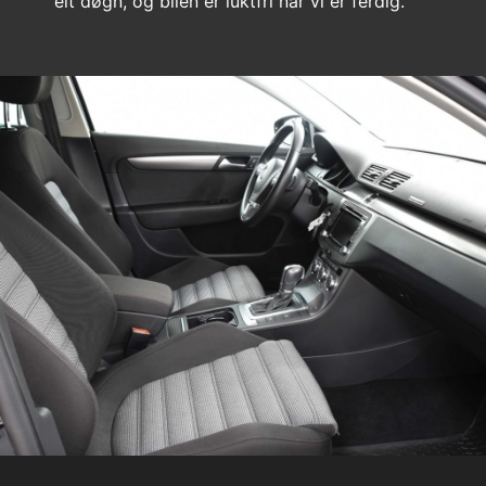
eit døgn, og bilen er luktfri når vi er ferdig.